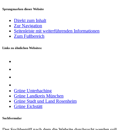
Sprungmarken dieser Website
Direkt zum Inhalt
Zur Navigation
Seitenleiste mit weiterführenden Informationen
Zum Fußbereich
Links zu ähnlichen Websites:
Grü­ne Unterhaching
Grü­ne Land­kreis München
Grü­ne Stadt und Land Rosenheim
Grü­ne Eichstätt
Suchformular
Der Suchbegriff nach dem die Website durchsucht werden soll.