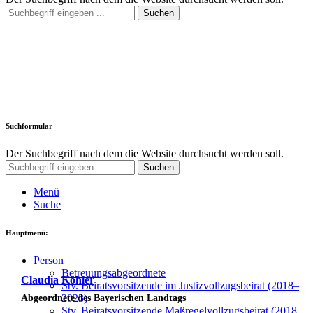
Suchen
Suchformular
Der Suchbegriff nach dem die Website durchsucht werden soll.
Suchen
Menü
Suche
Hauptmenü:
Per­son
Betreu­ungs­ab­ge­ord­ne­te
Claudia Köhler
Stv. Bei­rats­vor­sit­zen­de im Jus­tiz­voll­zugs­bei­rat (2018–
2023)
Abgeordnete des Bayerischen Landtags
Stv. Bei­rats­vor­sit­zen­de Maß­re­gel­voll­zugs­bei­rat (2018–