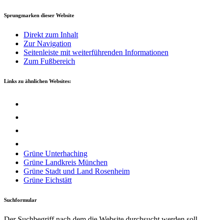
Sprungmarken dieser Website
Direkt zum Inhalt
Zur Navigation
Seitenleiste mit weiterführenden Informationen
Zum Fußbereich
Links zu ähnlichen Websites:
Grü­ne Unterhaching
Grü­ne Land­kreis München
Grü­ne Stadt und Land Rosenheim
Grü­ne Eichstätt
Suchformular
Der Suchbegriff nach dem die Website durchsucht werden soll.