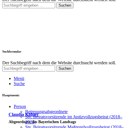
Suchen
Suchformular
Der Suchbegriff nach dem die Website durchsucht werden soll.
Suchen
Menü
Suche
Hauptmenü:
Per­son
Betreu­ungs­ab­ge­ord­ne­te
Stv. Bei­rats­vor­sit­zen­de im Jus­tiz­voll­zugs­bei­rat (2018–
2023)
Stv. Bei­rats­vor­sit­zen­de Maß­re­gel­voll­zugs­bei­rat (2018–
2023)
Patin bei Münch­ner Kin­der­ta­fel – Glockenbach
Claudia Köhler
Bei­sit­ze­rin im Vor­stand Alz­hei­mer Gesellschaft
Abgeordnete des Bayerischen Landtags
Beru­fe­nes Mit­glied der Syn­ode der Evang.-Luth. Lan­