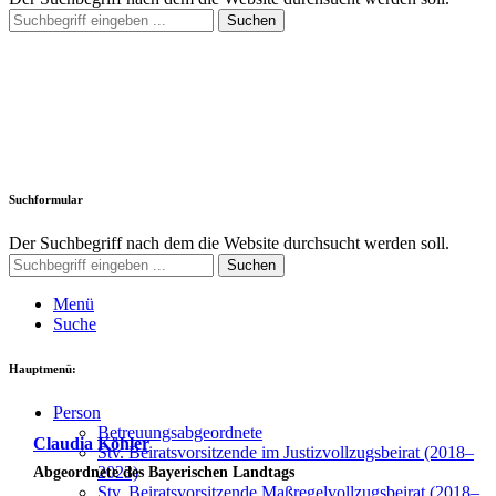
Suchen
Suchformular
Der Suchbegriff nach dem die Website durchsucht werden soll.
Suchen
Menü
Suche
Hauptmenü:
Per­son
Betreu­ungs­ab­ge­ord­ne­te
Claudia Köhler
Stv. Bei­rats­vor­sit­zen­de im Jus­tiz­voll­zugs­bei­rat (2018–
2023)
Abgeordnete des Bayerischen Landtags
Stv. Bei­rats­vor­sit­zen­de Maß­re­gel­voll­zugs­bei­rat (2018–