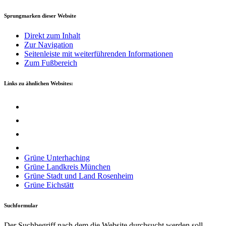
Sprungmarken dieser Website
Direkt zum Inhalt
Zur Navigation
Seitenleiste mit weiterführenden Informationen
Zum Fußbereich
Links zu ähnlichen Websites:
Grü­ne Unterhaching
Grü­ne Land­kreis München
Grü­ne Stadt und Land Rosenheim
Grü­ne Eichstätt
Suchformular
Der Suchbegriff nach dem die Website durchsucht werden soll.